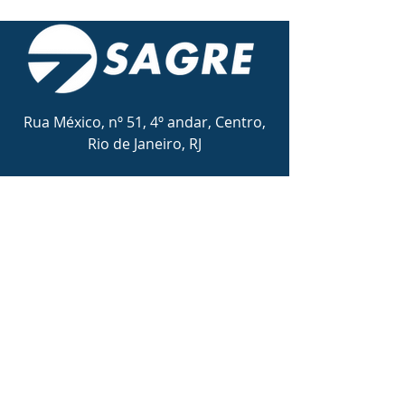
Rua México, nº 51, 4º andar, Centro,
Rio de Janeiro, RJ
Email:
contato@sagre.com.br
Tel:
(21) 3172-3730
Conheça nossos canais:
© 2026 por Sagre Agência
de Projetos Incentivados